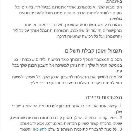
באינטרנט.
הפייסבוק שלך, אינסטגרם, אתרי אינטרנט בבעלותך, בלוגים וכל
מקום רלוונטי לתחום הכרויות סקס ממנו תוכל להעביר תנועת
גולשים.
תמורת כל משתמש חדש שהצטרף אלינו דרך אחד או יותר
מהקישורים הייעודיים שהצבת, המערכת תתגמל אותך על כל ליד
(הרשמה) ועל כל רכישה שהגיעה דרכך.
תגמול ואופן קבלת תשלום
הסכום המצטבר הנזקף לזכותך כנגד רכישות ולידים שצברת יוצג
בממשק הניהול שלך ויהיה ניתן למשיכה אל חשבון הבנק שלך בכל
עת.
על מנת למשוך את התשלום לחשבון הבנק שלך, כל שעליך לעשות
הוא לפתוח פקודת תשלום במערכת והכסף בדרך אליך.
הצטרפות מהירה
1. קישור אחד או יותר בו אתה מתכוון לפרסם את הקישור הייעודי
שלך.
2. ניסיון קודם. במידה ויש לך ניסיון קודם בתחום תוכניות שותפים,
שאינו בהכרח קשור לשיווק הכרויות באינטרנט, אנא ידע אותנו.
3. על מנת להצטרף לתוכנית השותפים שלנו
לחץ כאן
והשאר